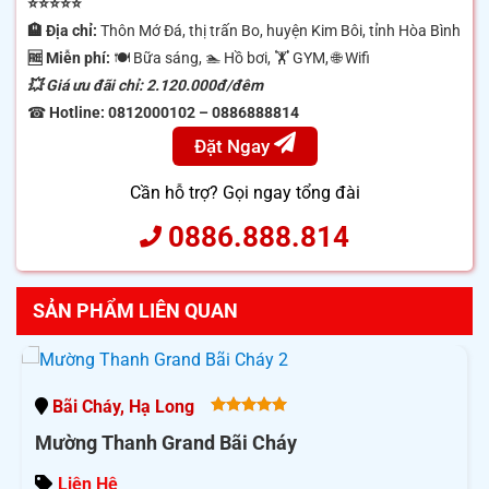
⭐⭐⭐⭐⭐
🏨 Địa chỉ:
Thôn Mớ Đá, thị trấn Bo, huyện Kim Bôi, tỉnh Hòa Bình
🆓 Miễn phí:
🍽 Bữa sáng, 🏊 Hồ bơi, 🏋️ GYM, 🌐 Wifi
💥 Giá ưu đãi chỉ: 2.120.000đ/đêm
☎
Hotline: 0812000102 – 0886888814
Đặt Ngay
Cần hỗ trợ? Gọi ngay tổng đài
0886.888.814
SẢN PHẨM LIÊN QUAN
Bãi Cháy, Hạ Long
5.00
out
Mường Thanh Grand Bãi Cháy
of 5
Liên Hệ