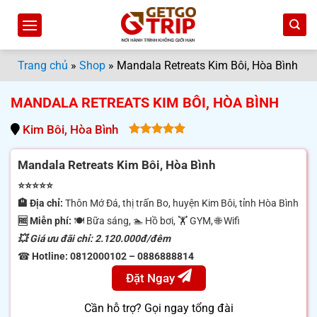
Bỏ
qua
nội
dung
Trang chủ
»
Shop
»
Mandala Retreats Kim Bôi, Hòa Bình
MANDALA RETREATS KIM BÔI, HÒA BÌNH
Kim Bôi, Hòa Bình
5.00
out
of 5
Mandala Retreats Kim Bôi, Hòa Bình
⭐⭐⭐⭐⭐
🏨 Địa chỉ:
Thôn Mớ Đá, thị trấn Bo, huyện Kim Bôi, tỉnh Hòa Bình
🆓 Miễn phí:
🍽 Bữa sáng, 🏊 Hồ bơi, 🏋️ GYM, 🌐 Wifi
💥 Giá ưu đãi chỉ: 2.120.000đ/đêm
☎
Hotline: 0812000102 – 0886888814
Đặt Ngay
Cần hỗ trợ? Gọi ngay tổng đài