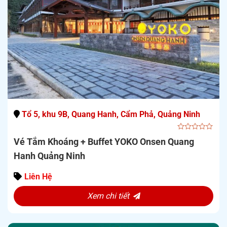
Tổ 5, khu 9B, Quang Hanh, Cẩm Phả, Quảng Ninh
0
Vé Tắm Khoáng + Buffet YOKO Onsen Quang
out
of
Hanh Quảng Ninh
5
Liên Hệ
Xem chi tiết