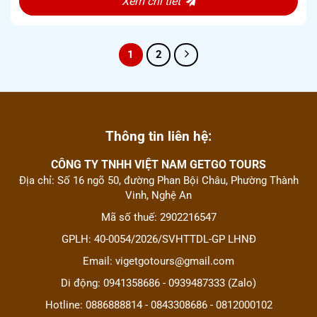
Xem chi tiết
1
2
Thông tin liên hệ:
CÔNG TY TNHH VIỆT NAM GETGO TOURS
Địa chỉ: Số 16 ngõ 50, đường Phan Bội Châu, Phường Thành
Vinh, Nghệ An
Mã số thuế: 2902216547
GPLH: 40-0054/2026/SVHTTDL-GP LHNĐ
Email: vigetgotours@gmail.com
Di động: 0941358686 - 0939487333 (Zalo)
Hotline: 0886888814 - 0843308686 - 0812000102