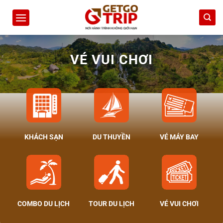
Bỏ
qua
nội
dung
VÉ VUI CHƠI
KHÁCH SẠN
DU THUYỀN
VÉ MÁY BAY
COMBO DU LỊCH
TOUR DU LỊCH
VÉ VUI CHƠI