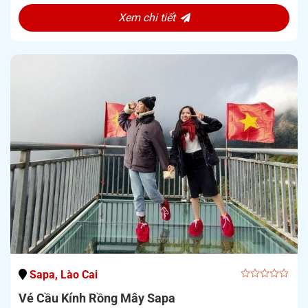
Xem chi tiết
Sapa, Lào Cai
0
Vé Cầu Kính Rồng Mây Sapa
out
of