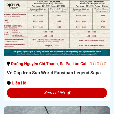
Đường Nguyễn Chí Thanh, Sa Pa, Lào Cai
0
Vé Cáp treo Sun World Fansipan Legend Sapa
out
of
5
Liên Hệ
Xem chi tiết