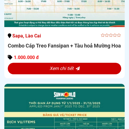
Sapa, Lào Cai
0
Combo Cáp Treo Fansipan + Tàu hoả Mường Hoa
out
of
5
1.000.000 đ
Xem chi tiết