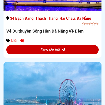
34 Bạch Đằng, Thạch Thang, Hải Châu, Đà Nẵng
0
Vé Du thuyền Sông Hàn Đà Nẵng Về Đêm
out
of
5
Liên Hệ
Xem chi tiết