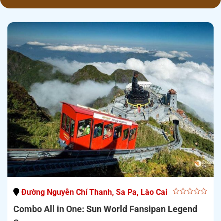
Đường Nguyễn Chí Thanh, Sa Pa, Lào Cai
0
Combo All in One: Sun World Fansipan Legend
out
of