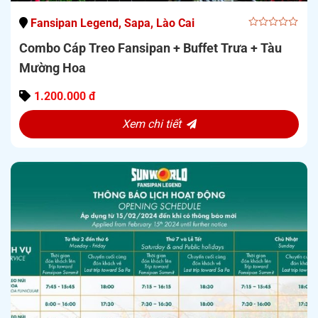
Fansipan Legend, Sapa, Lào Cai
0
Combo Cáp Treo Fansipan + Buffet Trưa + Tàu
out
of
Mường Hoa
5
1.200.000 đ
Xem chi tiết