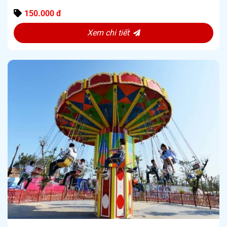
5
150.000 đ
Xem chi tiết