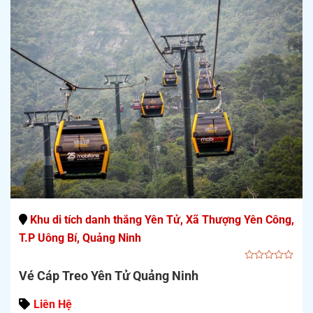
Khu di tích danh thắng Yên Tử, Xã Thượng Yên Công,
T.P Uông Bí, Quảng Ninh
0
Vé Cáp Treo Yên Tử Quảng Ninh
out
of
5
Liên Hệ