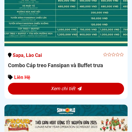
Sapa, Lào Cai
0
Combo Cáp treo Fansipan và Buffet trưa
out
of
5
Liên Hệ
Xem chi tiết