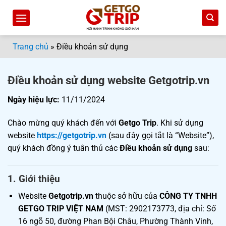
Bỏ
qua
nội
dung
Trang chủ
»
Điều khoản sử dụng
Điều khoản sử dụng website Getgotrip.vn
Ngày hiệu lực:
11/11/2024
Chào mừng quý khách đến với
Getgo Trip
. Khi sử dụng
website
https://getgotrip.vn
(sau đây gọi tắt là “Website”),
quý khách đồng ý tuân thủ các
Điều khoản sử dụng
sau:
1.
Giới thiệu
Website
Getgotrip.vn
thuộc sở hữu của
CÔNG TY TNHH
GETGO TRIP VIỆT NAM
(MST: 2902173773, địa chỉ: Số
16 ngõ 50, đường Phan Bội Châu, Phường Thành Vinh,