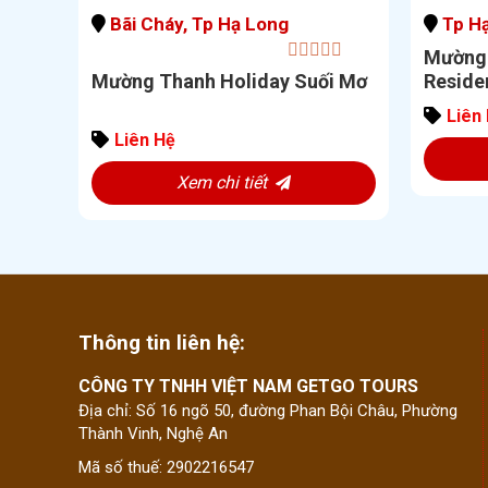
Bãi Cháy, Tp Hạ Long
Tp H
Mường 
0
Mường Thanh Holiday Suối Mơ
Reside
out
of
Liên
5
Liên Hệ
Xem chi tiết
Thông tin liên hệ:
CÔNG TY TNHH VIỆT NAM GETGO TOURS
Địa chỉ: Số 16 ngõ 50, đường Phan Bội Châu, Phường
Thành Vinh, Nghệ An
Mã số thuế: 2902216547