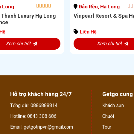
ạ Long
Đảo Rều, Hạ Long
5.00
0
out of
Thanh Luxury Hạ Long
Vinpearl Resort & Spa H
5
out
nce
of
5
 Hệ
Liên Hệ
Xem chi tiết
Xem chi tiết
Hỗ trợ khách hàng 24/7
Getgo cung
Tổng đài: 0886888814
Khách sạn
Hotline: 0843 308 686
Chuỗi
Email: getgotripvn@gmail.com
Tour