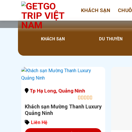
Bỏ
KHÁCH SẠN
CHUỖ
qua
nội
dung
KHÁCH SẠN
DU THUYỀN
Tp Hạ Long, Quảng Ninh
5.00
out of
Khách sạn Mường Thanh Luxury
5
Quảng Ninh
Liên Hệ