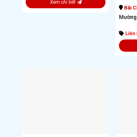
Xem chi tiết
Bãi C
Mường 
Liên