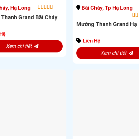
háy, Hạ Long
Bãi Cháy, Tp Hạ Long
5.00
out of
Thanh Grand Bãi Cháy
5
5.
Mường Thanh Grand Hạ
5
 Hệ
Liên Hệ
Xem chi tiết
Xem chi tiết