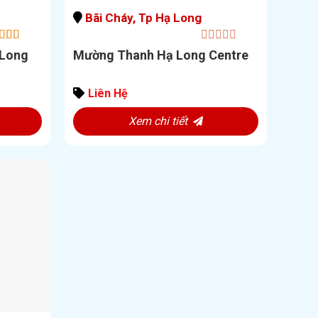
Bãi Cháy, Tp Hạ Long
00
0
out of
 Long
Mường Thanh Hạ Long Centre
out
of
5
Liên Hệ
Xem chi tiết