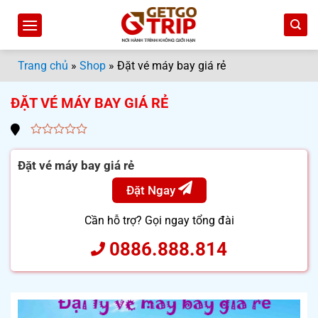
Bỏ
qua
nội
dung
Trang chủ
»
Shop
»
Đặt vé máy bay giá rẻ
ĐẶT VÉ MÁY BAY GIÁ RẺ
0
out
Đặt vé máy bay giá rẻ
of
5
Đặt Ngay
Cần hỗ trợ? Gọi ngay tổng đài
0886.888.814