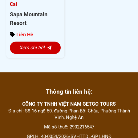
0
Cai
out
of
Sapa Mountain
5
Resort
Liên Hệ
Xem chi tiết
Thông tin liên hệ:
CÔNG TY TNHH VIỆT NAM GETGO TOURS
Địa chỉ: Số 16 ngõ 50, đường Phan Bội Châu, Phường Thành
Vinh, Nghệ An
Mã số thuế: 2902216547
GPLH: 40-0054/2026/SVHTTDL-GP LHNĐ