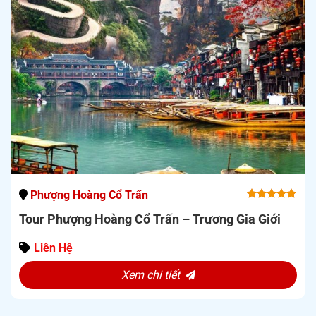
Phượng Hoàng Cổ Trấn
5.00
out
Tour Phượng Hoàng Cổ Trấn – Trương Gia Giới
of 5
Liên Hệ
Xem chi tiết