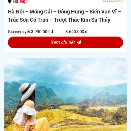
Hà Nội
0
Hà Nội – Móng Cái – Đông Hưng – Biển Vạn Vĩ –
out
of
Trúc Sơn Cổ Trấn – Trượt Thác Kim Sa Thủy
5
Giá niêm yết:
3.990.000 đ
3.690.000 đ
Xem chi tiết