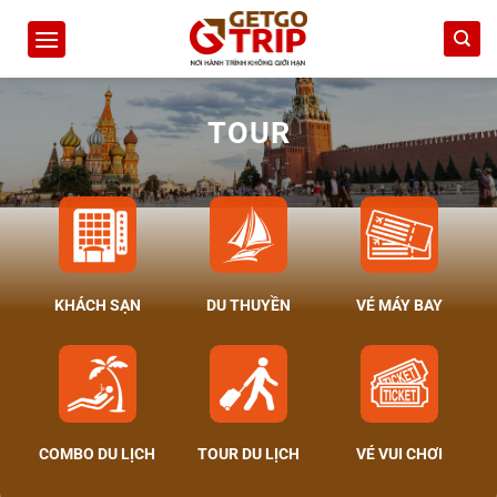
Bỏ
qua
nội
dung
TOUR
KHÁCH SẠN
DU THUYỀN
VÉ MÁY BAY
COMBO DU LỊCH
TOUR DU LỊCH
VÉ VUI CHƠI