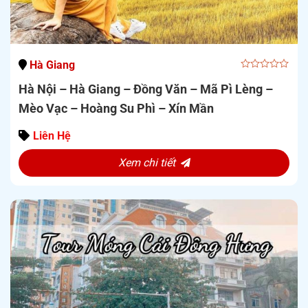
Hà Giang
0
Hà Nội – Hà Giang – Đồng Văn – Mã Pì Lèng –
out
of
Mèo Vạc – Hoàng Su Phì – Xín Mần
5
Liên Hệ
Xem chi tiết