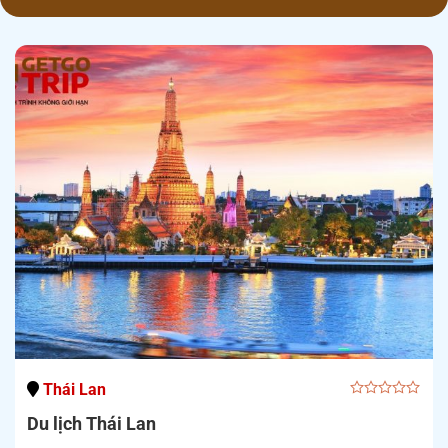
Thái Lan
0
Du lịch Thái Lan
out
of