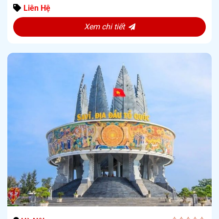
5
Liên Hệ
Xem chi tiết