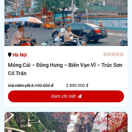
Hà Nội
0
Móng Cái – Đông Hưng – Biển Vạn Vĩ – Trúc Sơn
out
of
Cổ Trấn
5
Giá niêm yết:
3.190.000 đ
2.890.000 đ
Xem chi tiết