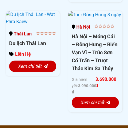
Hà Nội
0
Thái Lan
Hà Nội – Móng Cái
out
0
of
Du lịch Thái Lan
out
– Đông Hưng – Biển
5
of
5
Vạn Vĩ – Trúc Sơn
Liên Hệ
Cổ Trấn – Trượt
Xem chi tiết
Thác Kim Sa Thủy
3.690.000
Giá niêm
đ
yết:
3.990.000
đ
Xem chi tiết