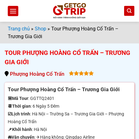
Bỏ
qua
nội
dung
Trang chủ
»
Shop
»
Tour Phượng Hoàng Cổ Trấn –
Trương Gia Giới
TOUR PHƯỢNG HOÀNG CỔ TRẤN – TRƯƠNG
GIA GIỚI
Phượng Hoàng Cổ Trấn
5.00
out
of 5
Tour Phượng Hoàng Cổ Trấn – Trương Gia Giới
💟Mã Tour
: GGTTQ2401
📆Thời gian
: 6 Ngày 5 Đêm
☑️Lịch trình
: Hà Nội – Trường Sa – Trương Gia Giới – Phượng
Hoàng Cổ Trấn
📌Khởi hành
: Hà Nội
🚘Vận chuyển
: ✈Hàng không: Qingdao Airline