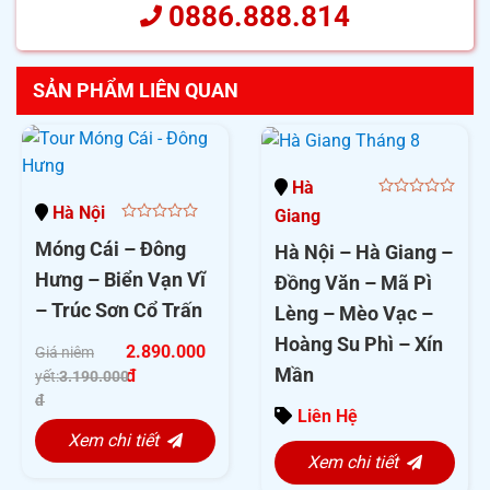
0886.888.814
SẢN PHẨM LIÊN QUAN
Hà
0
Hà Nội
Giang
out
0
of
Móng Cái – Đông
Hà Nội – Hà Giang –
out
5
of
Hưng – Biển Vạn Vĩ
Đồng Văn – Mã Pì
5
– Trúc Sơn Cổ Trấn
Lèng – Mèo Vạc –
Hoàng Su Phì – Xín
2.890.000
Giá niêm
Mần
đ
yết:
3.190.000
đ
Liên Hệ
Xem chi tiết
Xem chi tiết