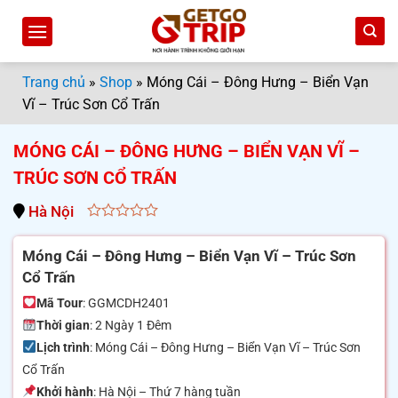
Bỏ
qua
nội
dung
Trang chủ
»
Shop
»
Móng Cái – Đông Hưng – Biển Vạn
Vĩ – Trúc Sơn Cổ Trấn
MÓNG CÁI – ĐÔNG HƯNG – BIỂN VẠN VĨ –
TRÚC SƠN CỔ TRẤN
Hà Nội
0
out
Móng Cái – Đông Hưng – Biển Vạn Vĩ – Trúc Sơn
of
Cổ Trấn
5
Mã Tour
: GGMCDH2401
Thời gian
: 2 Ngày 1 Đêm
Lịch trình
: Móng Cái – Đông Hưng – Biển Vạn Vĩ – Trúc Sơn
Cổ Trấn
Khởi hành
: Hà Nội – Thứ 7 hàng tuần