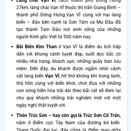
Làng chài Vạn Vĩ
, cách thành phố Đông Hưng
27km, làng chài Vạn Vĩ t
huộc thị trấn Giang Bình –
thành phố Đông Hưng.Vạn Vĩ cùng với hai làng
biển – đảo bên cạnh là Sơn Tâm và Mu Đầu đã
tạo thành Tam Đảo nơi sinh sống của những
người Kinh gốc Việt từ 500 năm nay.
Bãi Biển Kim Than
ở Vạn Vĩ là điểm du lịch hấp
dẫn với khung cảnh tuyệt đẹp, suốt dọc bãi, có
nhiều nhà hàng, khách sạn, những quầy bán lưu
niệm. Đến đây, du khách được ngắm nhìn cảnh
vật làng biển
Vạn Vĩ
, hít thở không khí trong lành,
thả hồn cùng với biển khơi, chơi đùa với những
con sóng
hiền hòa trải dài theo bãi cát sẽ đem lại
cho quý khách những trải nghiệm mới với một
ngày nghỉ thật tuyệt vời.
Thôn Trúc Sơn – hay còn gọi là Trúc Sơn Cổ Trấn,
nằm ở điểm cực Tây Nam của đường bờ biển
Trung Quốc đại lục, đây cũng là điểm giao giữa