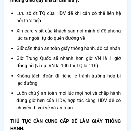
Những điều quý khách cần lưu ý
:
Lưu số đt TQ của HDV để khi cần có thể liên hệ
hỏi trực tiếp
Xin card visit của khách sạn nơi mình ở đề phòng
lúc ra ngoài tự do quên đường về
Giữ cẩn thận an toàn giấy thông hành, đồ cá nhân
Giờ Trung Quốc sẽ nhanh hơn giờ VN là 1 giờ
đồng hồ (ví dụ: VN là 10h thì TQ là 11h)
Không tách đoàn đi riêng lẻ tránh trường hợp bị
lạc đường
Luôn chú ý an toàn mọi lúc mọi nơi và chấp hành
đúng giờ hẹn của HDV, hợp tác cùng HDV để có
chuyến đi vui vẻ và an toàn.
THỦ TỤC CẦN CUNG CẤP ĐỂ LÀM GIẤY THÔNG
HÀNH: