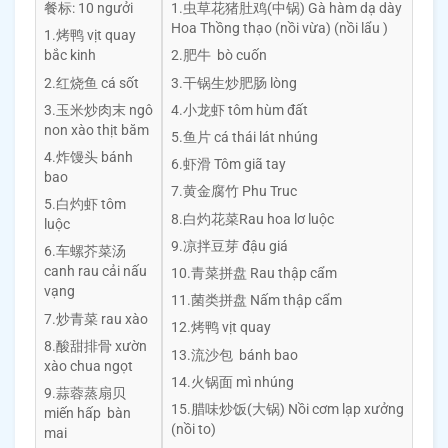
餐标: 10 ngưởi
1.虫草花猪肚鸡(中锅) Gà hàm dạ dày
Hoa Thồng thạo (nồi vừa) (nồi lẩu )
1.烤鸭 vịt quay
bắc kinh
2.肥牛 bò cuốn
2.红烧鱼 cá sốt
3.干锅生炒肥肠 lòng
3.玉米炒肉末 ngô
4.小龙虾 tôm hùm đất
non xào thịt băm
5.鱼片 cá thái lát nhúng
4.炸馒头 bánh
6.虾滑 Tôm giã tay
bao
7.黄金腐竹 Phu Truc
5.白灼虾 tôm
8.白灼花菜Rau hoa lơ luộc
luộc
9.凉拌豆芽 đậu giá
6.车螺芥菜汤
canh rau cải nấu
10.青菜拼盘 Rau thập cẩm
vạng
11.菌类拼盘 Nấm thập cẩm
7.炒青菜 rau xào
12.烤鸭 vịt quay
8.酸甜排骨 xườn
13.流沙包 bánh bao
xào chua ngọt
14.火锅面 mì nhúng
9.蒜蓉蒸扇贝
15.腊味炒饭(大锅) Nồi cơm lạp xưởng
miến hấp bàn
(nồi to)
mai