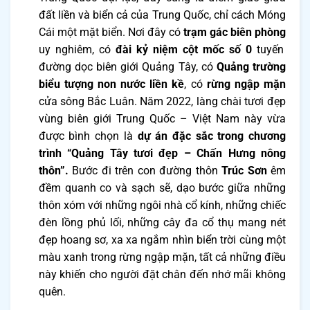
đất liền và biển cả của Trung Quốc, chỉ cách Móng
Cái một mặt biển. Nơi đây có
trạm gác biên phòng
uy nghiêm, có
đài kỷ niệm cột mốc số 0
tuyến
đường dọc biên giới Quảng Tây, có
Quảng trường
biểu tượng non nước liền kề
, có
rừng ngập mặn
cửa sông Bắc Luân. Năm 2022, làng chài tươi đẹp
vùng biên giới Trung Quốc – Việt Nam này vừa
được bình chọn là
dự án đặc sắc trong chương
trình “Quảng Tây tươi đẹp – Chấn Hưng nông
thôn”.
Bước đi trên con đường thôn
Trúc Sơn
êm
đềm quanh co và sạch sẽ, dạo bước giữa những
thôn xóm với những ngôi nhà cổ kính, những chiếc
đèn lồng phủ lối, những cây đa cổ thụ mang nét
đẹp hoang sơ, xa xa ngắm nhìn biển trời cùng một
màu xanh trong rừng ngập mặn, tất cả những điều
này khiến cho người đặt chân đến nhớ mãi không
quên.