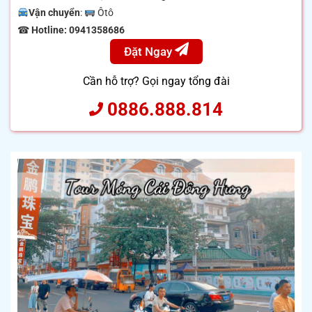
Vận chuyển
:
Ôtô
☎
Hotline: 0941358686
Đặt Ngay
Cần hỗ trợ? Gọi ngay tổng đài
0886.888.814