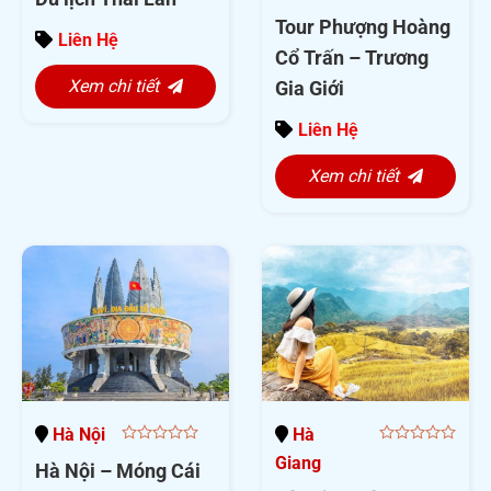
of
5
Tour Phượng Hoàng
5
Liên Hệ
Cổ Trấn – Trương
Xem chi tiết
Gia Giới
Liên Hệ
Xem chi tiết
Hà Nội
Hà
0
0
Giang
Hà Nội – Móng Cái
out
out
of
of