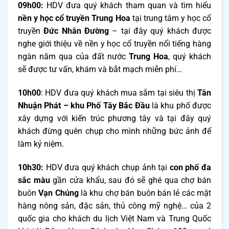
09h00:
HDV đưa quý khách tham quan và tìm hiểu
nền y học cổ truyền Trung Hoa
tại trung tâm y học cổ
truyền
Đức Nhân Đường
– tại đây quý khách được
nghe giới thiệu về nền y học cổ truyền nổi tiếng hàng
ngàn năm qua của đất nước
Trung Hoa
, quý khách
sẽ được tư vấn, khám và bắt mạch miễn phí…
10h00
: HDV đưa quý khách mua sắm tại siêu thị
Tân
Nhuận Phát – khu Phố Tây Bắc Đầu
là khu phố được
xây dựng với kiến trúc phương tây và tại đây quý
khách đừng quên chụp cho mình những bức ảnh để
làm kỷ niệm.
10h30:
HDV đưa quý khách chụp ảnh tại
con phố đa
sắc màu
gần cửa khẩu, sau đó sẽ ghé qua chợ bán
buôn
Vạn Chúng
là khu chợ bán buôn bán lẻ các mặt
hàng nông sản, đặc sản, thủ công mỹ nghệ… của 2
quốc gia cho khách du lịch Việt Nam và Trung Quốc