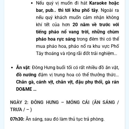
Nếu quý vị muốn đi hát
Karaoke hoặc
bar, pub.. thì tới khu phố tây
. Ngoài ra
nếu quý khách muốn cảm nhận không
khí tết của hơn
20 năm về trước với
tiếng pháo nổ vang trời, những chùm
pháo hoa rực sáng
trong đêm thì có thể
mua pháo hoa, pháo nổ ra khu vực Phố
Tây thoáng và rộng rãi đốt trải nghiệm…
Ăn vặt
: Đông Hưng buổi tối có rất nhiều đồ ăn vặt,
đồ nướng
đậm vị trung hoa có thể thưởng thức…
Chân gà, cánh vịt, chân vịt, đậu phụ thối, gà rán
DO&ME …
NGÀY 2: ĐÔNG HƯNG – MÓNG CÁI
(ĂN SÁNG /
TRƯA / – )
07h30:
Ăn sáng, sau đó làm thủ tục trả phòng.