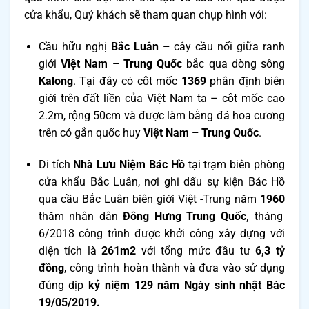
cửa khẩu, Quý khách sẽ tham quan chụp hình với:
Cầu hữu nghị
Bắc Luân –
cây cầu nối giữa ranh
giới
Việt Nam – Trung Quốc
bắc qua dòng sông
Kalong
. Tại đây có cột mốc
1369
phân định biên
giới trên đất liền của Việt Nam ta – cột mốc cao
2.2m, rộng 50cm và được làm bằng đá hoa cương
trên có gắn quốc huy
Việt Nam – Trung Quốc
.
Di tích
Nhà Lưu Niệm Bác Hồ
tại trạm biên phòng
cửa khẩu Bắc Luân, nơi ghi dấu sự kiện Bác Hồ
qua cầu Bắc Luân biên giới Việt -Trung năm
1960
thăm nhân dân
Đông Hưng
Trung Quốc,
tháng
6/2018 công trình được khởi công xây dựng với
diện tích là
261m
2
với tổng mức đầu tư
6,3 tỷ
đồng
, công trình hoàn thành và đưa vào sử dụng
đúng dịp
kỷ niệm 129 năm Ngày sinh nhật Bác
19/05/2019.