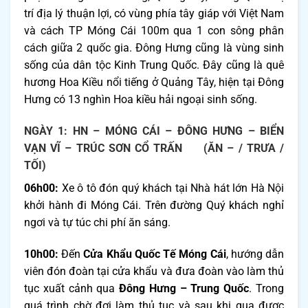
trí địa lý thuận lợi, có vùng phía tây giáp với Việt Nam
và cách TP Móng Cái 100m qua 1 con sông phân
cách giữa 2 quốc gia. Đông Hưng cũng là vùng sinh
sống của dân tộc Kinh Trung Quốc. Đây cũng là quê
hương Hoa Kiều nổi tiếng ở Quảng Tây, hiện tại Đông
Hưng có 13 nghìn Hoa kiều hải ngoại sinh sống.
NGÀY 1: HN – MÓNG CÁI – ĐÔNG HƯNG – BIỂN
VẠN VĨ – TRÚC SƠN CỔ TRẤN (ĂN – / TRƯA /
TỐI)
06h00:
Xe ô tô đón quý khách tại Nhà hát lớn Hà Nội
khởi hành đi Móng Cái. Trên đường Quý khách nghỉ
ngơi và tự túc chi phí ăn sáng.
10h00:
Đến
Cửa Khẩu Quốc Tế
Móng Cái
, hướng dẫn
viên đón đoàn tại cửa khẩu và đưa đoàn vào làm thủ
tục xuất cảnh qua
Đông
Hưng – Trung Quốc
. Trong
quá trình chờ đợi làm thủ tục và sau khi qua được