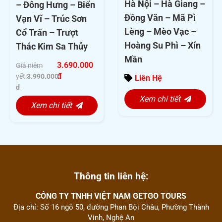
Hà Nội – Hà Giang –
– Đông Hưng – Biển
5
5
Đồng Văn – Mã Pì
Vạn Vĩ – Trúc Sơn
Lèng – Mèo Vạc –
Cổ Trấn – Trượt
Hoàng Su Phì – Xín
Thác Kim Sa Thủy
Mần
3.690.000
Giá niêm
đ
yết:
3.990.000
Liên Hệ
đ
Xem chi tiết
Xem chi tiết
Thông tin liên hệ:
CÔNG TY TNHH VIỆT NAM GETGO TOURS
Địa chỉ: Số 16 ngõ 50, đường Phan Bội Châu, Phường Thành
Vinh, Nghệ An