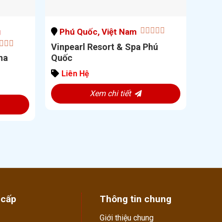
g
Phú Quốc, Việt Nam
0
Vinpearl Resort & Spa Phú
out
ha
Quốc
of
5
Liên Hệ
Xem chi tiết
 cấp
Thông tin chung
Giới thiệu chung