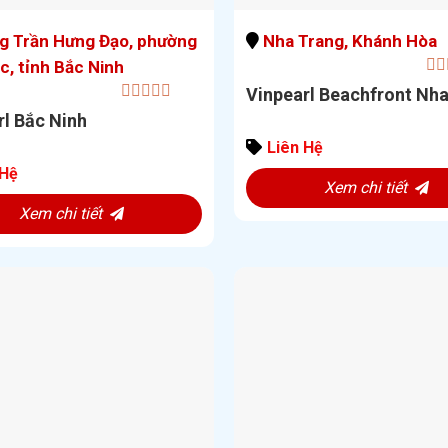
 Trần Hưng Đạo, phường
Nha Trang, Khánh Hòa
c, tỉnh Bắc Ninh
0
Vinpearl Beachfront Nh
out
0
rl Bắc Ninh
of
out
5
of
Liên Hệ
5
 Hệ
Xem chi tiết
Xem chi tiết