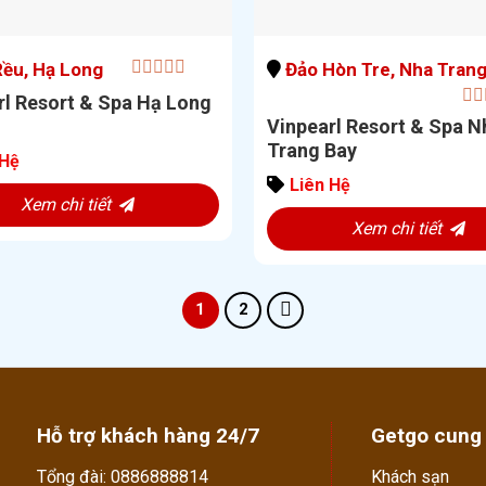
ều, Hạ Long
Đảo Hòn Tre, Nha Tran
0
rl Resort & Spa Hạ Long
out
0
Vinpearl Resort & Spa N
of
out
5
Trang Bay
of
 Hệ
5
Liên Hệ
Xem chi tiết
Xem chi tiết
1
2
Hỗ trợ khách hàng 24/7
Getgo cung
Tổng đài: 0886888814
Khách sạn