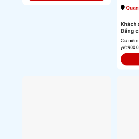
Quang
Khách 
Đẳng cấ
lên đế
Giá niêm
yết:
900.0