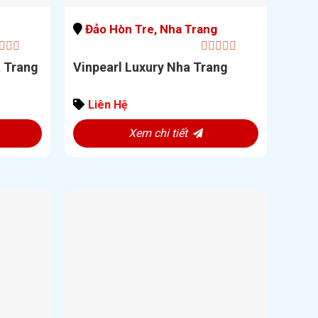
Đảo Hòn Tre, Nha Trang
0
a Trang
Vinpearl Luxury Nha Trang
out
of
5
Liên Hệ
Xem chi tiết