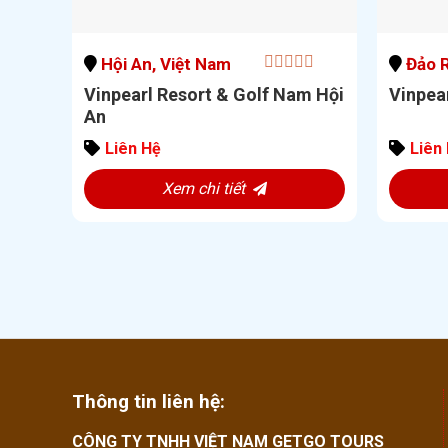
Hội An, Việt Nam
Đảo R
0
Vinpearl Resort & Golf Nam Hội
Vinpea
out
An
of
5
Liên Hệ
Liên
Xem chi tiết
Thông tin liên hệ:
CÔNG TY TNHH VIỆT NAM GETGO TOURS