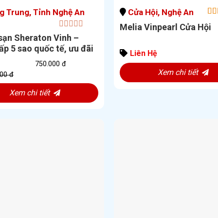
 Trung, Tỉnh Nghệ An
Cửa Hội, Nghệ An
5.
Melia Vinpearl Cửa Hội
5
0
sạn Sheraton Vinh –
out
p 5 sao quốc tế, ưu đãi
of
Liên Hệ
n 40%
5
750.000 đ
Xem chi tiết
00 đ
Xem chi tiết