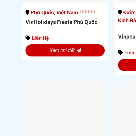
Phú Quốc, Việt Nam
Đường
0
Kinh Bắ
VinHolidays Fiesta Phú Quốc
out
of
5
Vinpea
Liên Hệ
Xem chi tiết
Liên