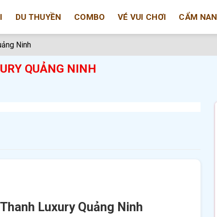
I
DU THUYỀN
COMBO
VÉ VUI CHƠI
CẨM NA
uảng Ninh
URY QUẢNG NINH
g Thanh Luxury Quảng Ninh