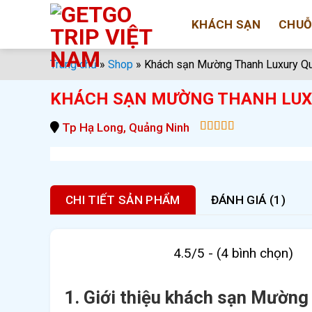
Bỏ
KHÁCH SẠN
CHUỖ
qua
nội
dung
Trang chủ
»
Shop
»
Khách sạn Mường Thanh Luxury Q
KHÁCH SẠN MƯỜNG THANH LUX
Tp Hạ Long, Quảng Ninh
5.00
out of
5
CHI TIẾT SẢN PHẨM
ĐÁNH GIÁ (1)
4.5/5 - (4 bình chọn)
1. Giới thiệu khách sạn Mườn