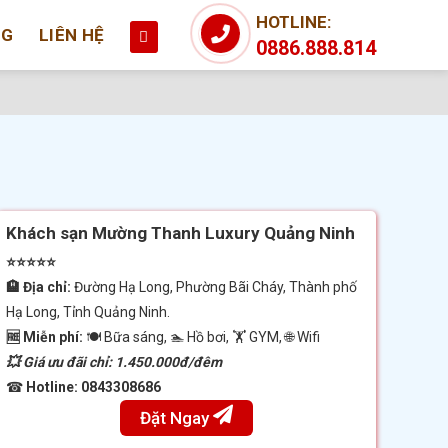
HOTLINE:
NG
LIÊN HỆ
0886.888.814
Khách sạn Mường Thanh Luxury Quảng Ninh
⭐⭐⭐⭐⭐
🏨 Địa chỉ:
Đường Hạ Long, Phường Bãi Cháy, Thành phố
Hạ Long, Tỉnh Quảng Ninh.
🆓 Miễn phí:
🍽 Bữa sáng, 🏊 Hồ bơi, 🏋️ GYM, 🌐 Wifi
💥 Giá ưu đãi chỉ: 1.450.000đ/đêm
☎
Hotline: 0843308686
Đặt Ngay