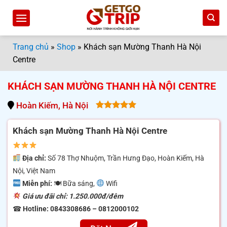
Bỏ
qua
nội
dung
Trang chủ
»
Shop
»
Khách sạn Mường Thanh Hà Nội
Centre
KHÁCH SẠN MƯỜNG THANH HÀ NỘI CENTRE
Hoàn Kiếm, Hà Nội
5.00
out
of 5
Khách sạn Mường Thanh Hà Nội Centre
Địa chỉ:
Số 78 Thợ Nhuộm, Trần Hưng Đạo, Hoàn Kiếm, Hà
Nội, Việt Nam
Miễn phí:
🍽 Bữa sáng,
Wifi
Giá ưu đãi chỉ: 1.250.000đ/đêm
☎
Hotline: 0843308686 – 0812000102