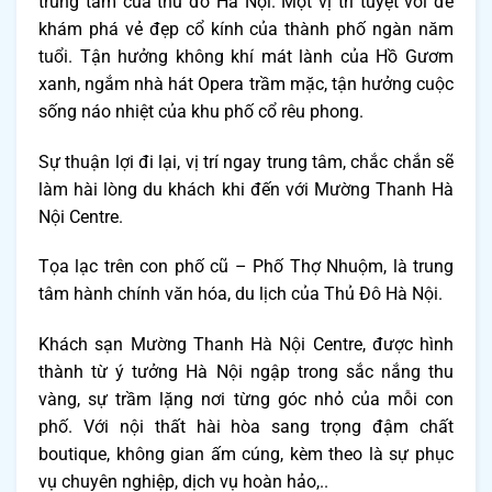
trung tâm của thủ đô Hà Nội. Một vị trí tuyệt vời để
khám phá vẻ đẹp cổ kính của thành phố ngàn năm
tuổi. Tận hưởng không khí mát lành của Hồ Gươm
xanh, ngắm nhà hát Opera trầm mặc, tận hưởng cuộc
sống náo nhiệt của khu phố cổ rêu phong.
Sự thuận lợi đi lại, vị trí ngay trung tâm, chắc chắn sẽ
làm hài lòng du khách khi đến với Mường Thanh Hà
Nội Centre.
Tọa lạc trên con phố cũ – Phố Thợ Nhuộm, là trung
tâm hành chính văn hóa, du lịch của Thủ Đô Hà Nội.
Khách sạn Mường Thanh Hà Nội Centre, được hình
thành từ ý tưởng Hà Nội ngập trong sắc nắng thu
vàng, sự trầm lặng nơi từng góc nhỏ của mỗi con
phố. Với nội thất hài hòa sang trọng đậm chất
boutique, không gian ấm cúng, kèm theo là sự phục
vụ chuyên nghiệp, dịch vụ hoàn hảo,..