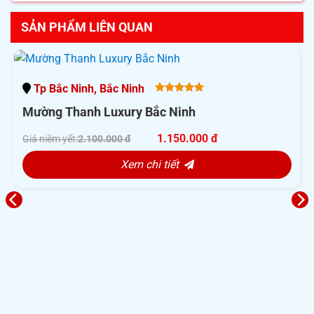
SẢN PHẨM LIÊN QUAN
Tp Bắc Ninh, Bắc Ninh
5.00
out
Mường Thanh Luxury Bắc Ninh
of 5
1.150.000 đ
Giá niêm yết:
2.100.000 đ
Xem chi tiết