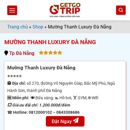
Bỏ
qua
nội
dung
Trang chủ
»
Shop
»
Mường Thanh Luxury Đà Nẵng
MƯỜNG THANH LUXURY ĐÀ NẴNG
Tp Đà Nẵng
5.00
out
of 5
Mường Thanh Luxury Đà Nẵng
⭐⭐⭐⭐⭐
🏨 Địa chỉ:
số 270, đường Võ Nguyên Giáp, Bắc Mỹ Phú, Ngũ
Hành Sơn, thành phố Đà Nẵng
🆓 Miễn phí:
🍽 Bữa sáng, 🏊 Hồ bơi, 🏋️ GYM, 🌐 Wifi
💥 Giá ưu đãi chỉ: 1.200.000đ/đêm
☎
Hotline:
0812000102 – 0843308686
Đặt Ngay