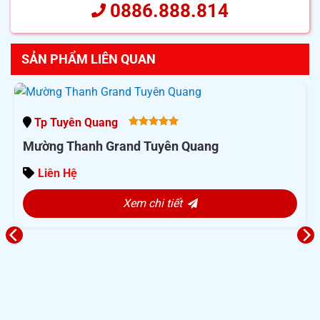
0886.888.814
SẢN PHẨM LIÊN QUAN
Tp Tuyên Quang
5.00
out
Mường Thanh Grand Tuyên Quang
of 5
Liên Hệ
Xem chi tiết