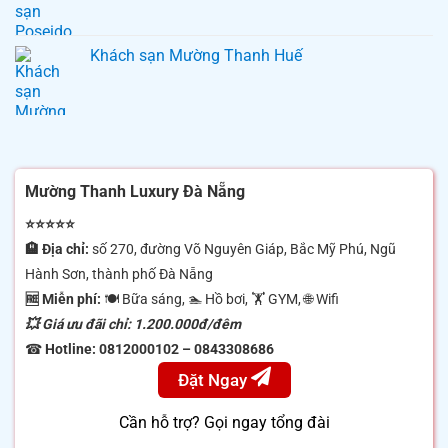
Khách sạn Mường Thanh Huế
Mường Thanh Luxury Đà Nẵng
⭐⭐⭐⭐⭐
🏨 Địa chỉ:
số 270, đường Võ Nguyên Giáp, Bắc Mỹ Phú, Ngũ
Hành Sơn, thành phố Đà Nẵng
🆓 Miễn phí:
🍽 Bữa sáng, 🏊 Hồ bơi, 🏋️ GYM, 🌐 Wifi
💥 Giá ưu đãi chỉ: 1.200.000đ/đêm
☎
Hotline:
0812000102 – 0843308686
Đặt Ngay
Cần hỗ trợ? Gọi ngay tổng đài