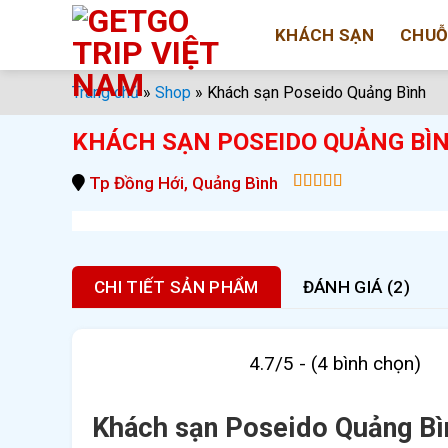
Bỏ
KHÁCH SẠN
CHUỖ
qua
nội
dung
Trang chủ
»
Shop
»
Khách sạn Poseido Quảng Bình
KHÁCH SẠN POSEIDO QUẢNG BÌ
Tp Đồng Hới, Quảng Bình
5.00
out of
5
CHI TIẾT SẢN PHẨM
ĐÁNH GIÁ (2)
4.7/5 - (4 bình chọn)
Khách sạn Poseido Quảng Bì