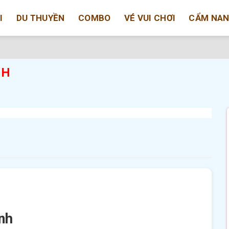
I
DU THUYỀN
COMBO
VÉ VUI CHƠI
CẨM NA
NH
nh