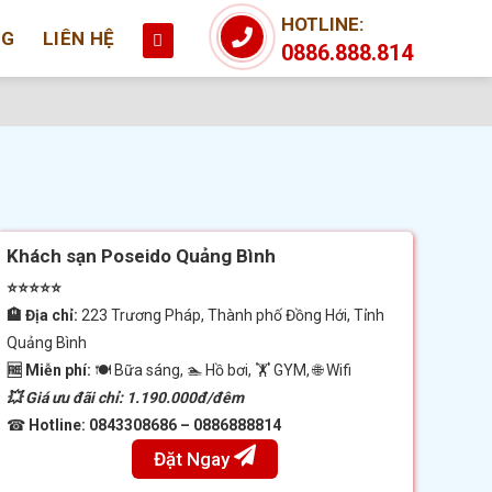
HOTLINE:
NG
LIÊN HỆ
0886.888.814
Khách sạn Poseido Quảng Bình
⭐⭐⭐⭐⭐
🏨 Địa chỉ:
223 Trương Pháp, Thành phố Đồng Hới, Tỉnh
Quảng Bình
🆓 Miễn phí:
🍽 Bữa sáng, 🏊 Hồ bơi, 🏋️ GYM, 🌐 Wifi
💥 Giá ưu đãi chỉ: 1.190.000đ/đêm
☎
Hotline:
0843308686 – 0886888814
Đặt Ngay