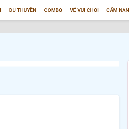
I
DU THUYỀN
COMBO
VÉ VUI CHƠI
CẨM NA