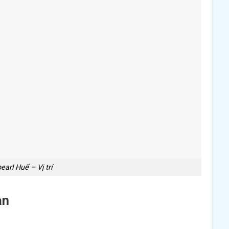
earl Huế – Vị trí
ạn