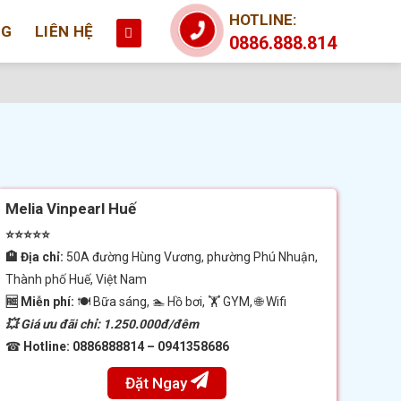
HOTLINE:
NG
LIÊN HỆ
0886.888.814
Melia Vinpearl Huế
⭐⭐⭐⭐⭐
🏨 Địa chỉ:
50A đường Hùng Vương, phường Phú Nhuận,
Thành phố Huế, Việt Nam
🆓 Miễn phí:
🍽 Bữa sáng, 🏊 Hồ bơi, 🏋️ GYM, 🌐 Wifi
💥 Giá ưu đãi chỉ: 1.250.000đ/đêm
☎
Hotline:
0886888814 – 0941358686
Đặt Ngay