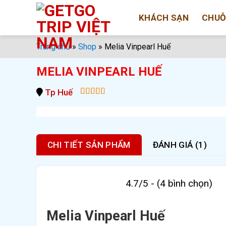
Bỏ
KHÁCH SẠN
CHUỖ
qua
nội
dung
Trang chủ
»
Shop
»
Melia Vinpearl Huế
MELIA VINPEARL HUẾ
Tp Huế
5.00
out of
5
CHI TIẾT SẢN PHẨM
ĐÁNH GIÁ (1)
4.7/5 - (4 bình chọn)
Melia Vinpearl Huế