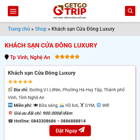
Bỏ
qua
nội
dung
Trang chủ
»
Shop
»
Khách sạn Cửa Đông Luxury
KHÁCH SẠN CỬA ĐÔNG LUXURY
Tp Vinh, Nghệ An
5.00
out
of 5
Khách sạn Cửa Đông Luxury
Địa chỉ:
Đường V.I.LêNin, Phường Hà Huy Tập, Thành phố
Vinh, Tỉnh Nghệ An
Miễn phí:
🍽 Bữa sáng,
Hồ bơi, 🏋
GYM,
Wifi
Giá ưu đãi chỉ: 900.000đ/đêm
☎
Hotline:
0843308686 – 0886888814
Đặt Ngay