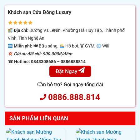
Khách sạn Cửa Đông Luxury
Địa chỉ:
Đường V.I.LêNin, Phường Hà Huy Tập, Thành phố
Vinh, Tỉnh Nghệ An
Miễn phí:
🍽 Bữa sáng,
Hồ bơi, 🏋
GYM,
Wifi
Giá ưu đãi chỉ: 900.000đ/đêm
☎
Hotline:
0843308686 – 0886888814
Đặt Ngay
Cần hỗ trợ? Gọi ngay tổng đài
0886.888.814
SẢN PHẨM LIÊN QUAN