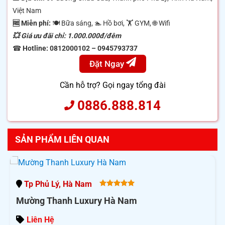
Việt Nam
🆓 Miễn phí:
🍽 Bữa sáng, 🏊 Hồ bơi, 🏋️ GYM, 🌐 Wifi
💥 Giá ưu đãi chỉ: 1.000.000đ/đêm
☎
Hotline: 0812000102 – 0945793737
Đặt Ngay
Cần hỗ trợ? Gọi ngay tổng đài
0886.888.814
SẢN PHẨM LIÊN QUAN
Tp Phủ Lý, Hà Nam
5.00
out
Mường Thanh Luxury Hà Nam
of 5
Liên Hệ