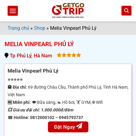
Bỏ
qua
nội
dung
Trang chủ
»
Shop
»
Melia Vinpearl Phủ Lý
MELIA VINPEARL PHỦ LÝ
Tp Phủ Lý, Hà Nam
5.00
out
of 5
Melia Vinpearl Phủ Lý
⭐⭐⭐⭐⭐
🏨 Địa chỉ:
69 đường Châu Cầu, Thành phố Phủ Lý, Tỉnh Hà Nam,
Việt Nam
🆓 Miễn phí:
🍽 Bữa sáng, 🏊 Hồ bơi, 🏋️ GYM, 🌐 Wifi
💥 Giá ưu đãi chỉ: 1.000.000đ/đêm
☎
Hotline: 0812000102 – 0945793737
Đặt Ngay