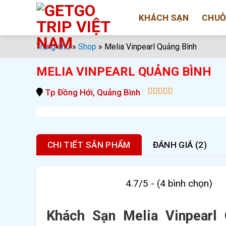
Bỏ
KHÁCH SẠN
CHUỖ
qua
nội
dung
Trang chủ
»
Shop
»
Melia Vinpearl Quảng Bình
MELIA VINPEARL QUẢNG BÌNH
Tp Đồng Hới, Quảng Bình
5.00
out of
5
CHI TIẾT SẢN PHẨM
ĐÁNH GIÁ (2)
4.7/5 - (4 bình chọn)
Khách Sạn Melia Vinpearl