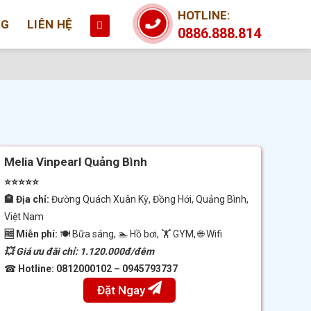
HOTLINE:
NG
LIÊN HỆ
0886.888.814
Melia Vinpearl Quảng Bình
⭐⭐⭐⭐⭐
🏨 Địa chỉ:
Đường Quách Xuân Kỳ, Đồng Hới, Quảng Bình,
Việt Nam
🆓 Miễn phí:
🍽 Bữa sáng, 🏊 Hồ bơi, 🏋️ GYM, 🌐 Wifi
💥 Giá ưu đãi chỉ: 1.120.000đ/đêm
☎
Hotline: 0812000102 – 0945793737
Đặt Ngay