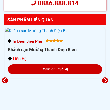
0886.888.814
SẢN PHẨM LIÊN QUAN
Tp Điện Biên Phủ
5.00
out
Khách sạn Mường Thanh Điện Biên
of 5
Liên Hệ
Xem chi tiết