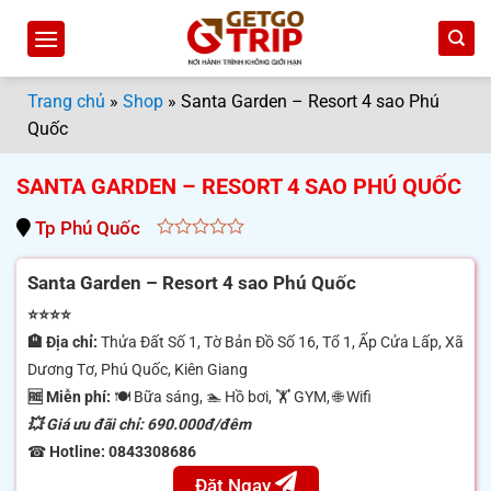
Bỏ
qua
nội
dung
Trang chủ
»
Shop
»
Santa Garden – Resort 4 sao Phú
Quốc
SANTA GARDEN – RESORT 4 SAO PHÚ QUỐC
Tp Phú Quốc
0
out
Santa Garden – Resort 4 sao Phú Quốc
of
5
⭐⭐⭐⭐
🏨 Địa chỉ:
Thửa Đất Số 1, Tờ Bản Đồ Số 16, Tổ 1, Ấp Cửa Lấp, Xã
Dương Tơ, Phú Quốc, Kiên Giang
🆓 Miễn phí:
🍽 Bữa sáng, 🏊 Hồ bơi, 🏋️ GYM, 🌐 Wifi
💥 Giá ưu đãi chỉ: 690.000đ/đêm
☎
Hotline: 0843308686
Đặt Ngay