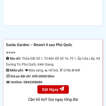
Santa Garden – Resort 4 sao Phú Quốc
⭐⭐⭐⭐
🏨 Địa chỉ:
Thửa Đất Số 1, Tờ Bản Đồ Số 16, Tổ 1, Ấp Cửa Lấp, Xã
Dương Tơ, Phú Quốc, Kiên Giang
🆓 Miễn phí:
🍽 Bữa sáng, 🏊 Hồ bơi, 🏋️ GYM, 🌐 Wifi
💥 Giá ưu đãi chỉ: 690.000đ/đêm
☎
Hotline: 0843308686
Đặt Ngay
Cần hỗ trợ? Gọi ngay tổng đài