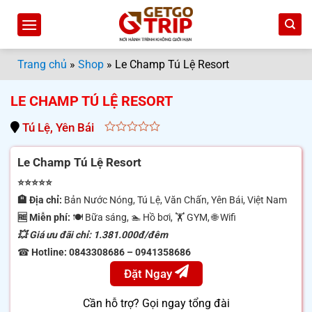
Bỏ
qua
nội
dung
Trang chủ
»
Shop
»
Le Champ Tú Lệ Resort
LE CHAMP TÚ LỆ RESORT
Tú Lệ, Yên Bái
0
out
Le Champ Tú Lệ Resort
of
5
⭐⭐⭐⭐⭐
🏨 Địa chỉ:
Bản Nước Nóng, Tú Lệ, Văn Chấn, Yên Bái, Việt Nam
🆓 Miễn phí:
🍽 Bữa sáng, 🏊 Hồ bơi, 🏋️ GYM, 🌐 Wifi
💥 Giá ưu đãi chỉ: 1.381.000đ/đêm
☎
Hotline: 0843308686 – 0941358686
Đặt Ngay
Cần hỗ trợ? Gọi ngay tổng đài