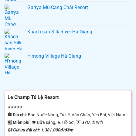
Garrya Mù Cang Chải Resort
Khách sạn Silk River Hà Giang
H'mong Village Hà Giang
Le Champ Tú Lệ Resort
⭐⭐⭐⭐⭐
🏨 Địa chỉ:
Bản Nước Nóng, Tú Lệ, Văn Chấn, Yên Bái, Việt Nam
🆓 Miễn phí:
🍽 Bữa sáng, 🏊 Hồ bơi, 🏋️ GYM, 🌐 Wifi
💥 Giá ưu đãi chỉ: 1.381.000đ/đêm