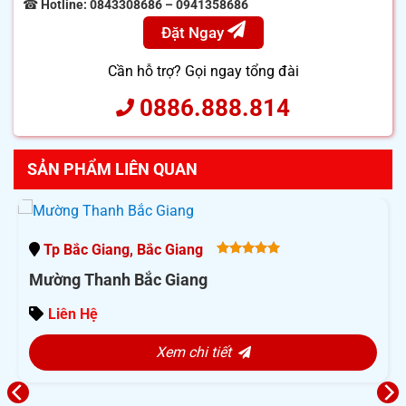
☎
Hotline: 0843308686 – 0941358686
Đặt Ngay
Cần hỗ trợ? Gọi ngay tổng đài
0886.888.814
SẢN PHẨM LIÊN QUAN
Tp Bắc Giang, Bắc Giang
5.00
out
Mường Thanh Bắc Giang
of 5
Liên Hệ
Xem chi tiết