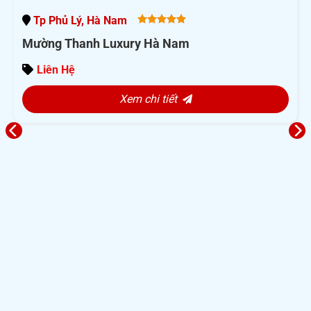
Tp Phủ Lý, Hà Nam
5.00
out
Mường Thanh Luxury Hà Nam
of 5
Liên Hệ
Xem chi tiết