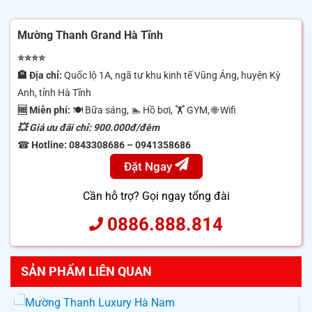
Mường Thanh Grand Hà Tĩnh
⭐⭐⭐⭐
🏨 Địa chỉ:
Quốc lộ 1A, ngã tư khu kinh tế Vũng Áng, huyện Kỳ
Anh, tỉnh Hà Tĩnh
🆓 Miễn phí:
🍽 Bữa sáng, 🏊 Hồ bơi, 🏋️ GYM, 🌐 Wifi
💥 Giá ưu đãi chỉ: 900.000đ/đêm
☎
Hotline:
0843308686 – 0941358686
Đặt Ngay
Cần hỗ trợ? Gọi ngay tổng đài
0886.888.814
SẢN PHẨM LIÊN QUAN