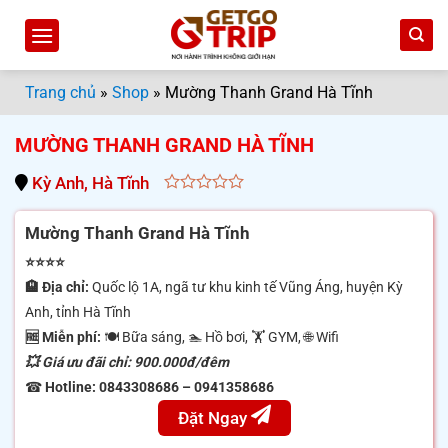
Bỏ
qua
nội
dung
Trang chủ
»
Shop
»
Mường Thanh Grand Hà Tĩnh
MƯỜNG THANH GRAND HÀ TĨNH
Kỳ Anh, Hà Tĩnh
0
out
Mường Thanh Grand Hà Tĩnh
of
5
⭐⭐⭐⭐
🏨 Địa chỉ:
Quốc lộ 1A, ngã tư khu kinh tế Vũng Áng, huyện Kỳ
Anh, tỉnh Hà Tĩnh
🆓 Miễn phí:
🍽 Bữa sáng, 🏊 Hồ bơi, 🏋️ GYM, 🌐 Wifi
💥 Giá ưu đãi chỉ: 900.000đ/đêm
☎
Hotline:
0843308686 – 0941358686
Đặt Ngay