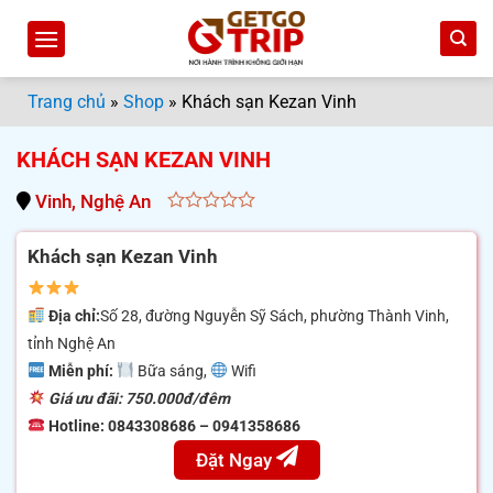
Bỏ
qua
nội
dung
Trang chủ
»
Shop
»
Khách sạn Kezan Vinh
KHÁCH SẠN KEZAN VINH
Vinh, Nghệ An
0
out
Khách sạn Kezan Vinh
of
5
Địa chỉ:
Số 28, đường Nguyễn Sỹ Sách, phường Thành Vinh,
tỉnh Nghệ An
Miễn phí:
Bữa sáng,
Wifi
Giá ưu đãi: 750.000đ/đêm
Hotline: 0843308686 – 0941358686
Đặt Ngay