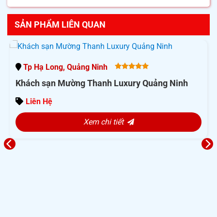
SẢN PHẨM LIÊN QUAN
Tp Hạ Long, Quảng Ninh
5.00
out
Khách sạn Mường Thanh Luxury Quảng Ninh
of 5
Liên Hệ
Xem chi tiết