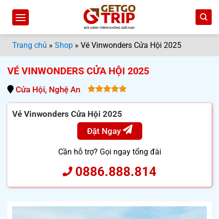
Bỏ
qua
nội
dung
Trang chủ
»
Shop
»
Vé Vinwonders Cửa Hội 2025
VÉ VINWONDERS CỬA HỘI 2025
Cửa Hội, Nghệ An
5.00
out
of 5
Vé Vinwonders Cửa Hội 2025
Đặt Ngay
Cần hỗ trợ? Gọi ngay tổng đài
0886.888.814