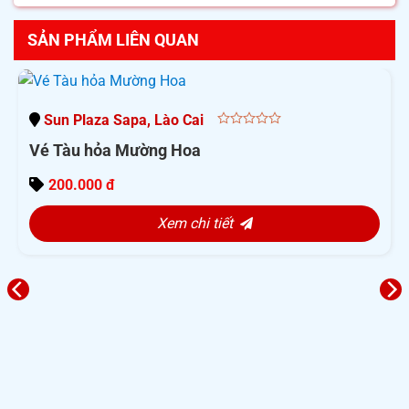
SẢN PHẨM LIÊN QUAN
Sun Plaza Sapa, Lào Cai
0
Vé Tàu hỏa Mường Hoa
out
of
5
200.000 đ
Xem chi tiết