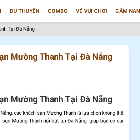
I
DU THUYỀN
COMBO
VÉ VUI CHƠI
CẨM NA
anh Tại Đà Nẵng
Sạn Mường Thanh Tại Đà Nẵng
Sạn Mường Thanh Tại Đà Nẵng
à Nẵng, các khách sạn Mường Thanh là lựa chọn không thể
ch sạn Mường Thanh nổi bật tại Đà Nẵng, giúp bạn có cái