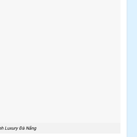
h Luxury Đà Nẵng