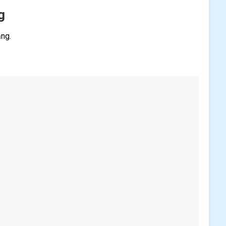
g
ng.