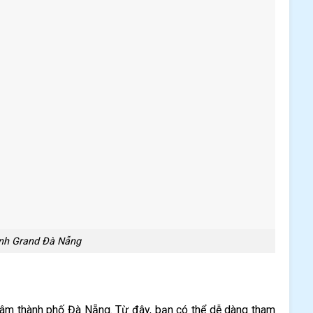
h Grand Đà Nẵng
âm thành phố Đà Nẵng. Từ đây, bạn có thể dễ dàng tham