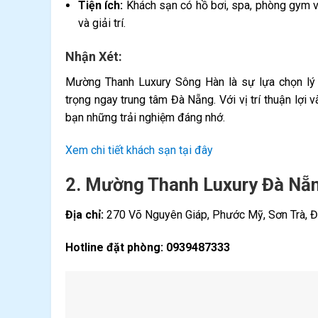
Tiện ích:
Khách sạn có hồ bơi, spa, phòng gym và
và giải trí.
Nhận Xét:
Mường Thanh Luxury Sông Hàn là sự lựa chọn lý 
trọng ngay trung tâm Đà Nẵng. Với vị trí thuận lợi
bạn những trải nghiệm đáng nhớ.
Xem chi tiết khách sạn tại đây
2. Mường Thanh Luxury Đà Nẵ
Địa chỉ:
270 Võ Nguyên Giáp, Phước Mỹ, Sơn Trà, Đ
Hotline đặt phòng: 0939487333