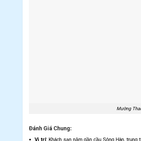
Mường Than
Đánh Giá Chung:
Vị trí:
Khách sạn nằm gần cầu Sông Hàn, trung t