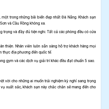
, một trong những bãi biển đẹp nhất Đà Nẵng. Khách sạn
h Sơn và Cầu Rồng không xa.
g trọng và đầy đủ tiện nghi. Tất cả các phòng đều có cửa
hân thiện. Nhân viên luôn sẵn sàng hỗ trợ khách hàng mọi
m thực địa phương đến quốc tế.
òng gym và các dịch vụ giải trí khác đều đạt chuẩn 5 sao.
ệt vời cho những ai muốn trải nghiệm kỳ nghỉ sang trọng
dịch vụ xuất sắc, khách sạn này chắc chắn sẽ mang đến cho