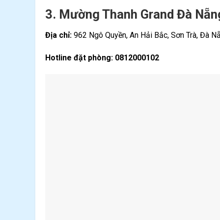
3. Mường Thanh Grand Đà Nẵn
Địa chỉ:
962 Ngô Quyền, An Hải Bắc, Sơn Trà, Đà Nẵ
Hotline đặt phòng: 0812000102