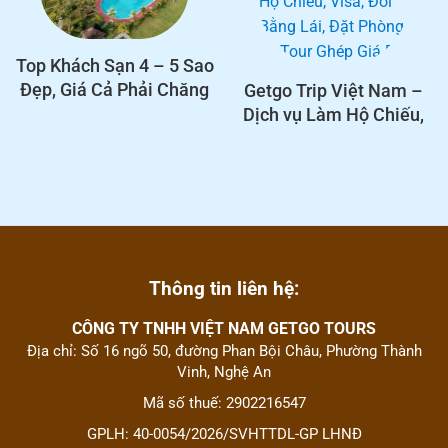
Top Khách Sạn 4 – 5 Sao
Đẹp, Giá Cả Phải Chăng
Getgo Trip Việt Nam –
Tại Nghệ An
Dịch vụ Làm Hộ Chiếu,
Visa, Đổi Bằng Lái, Đặt
Phòng và Tour Ghép Giá
Rẻ
Thông tin liên hệ:
CÔNG TY TNHH VIỆT NAM GETGO TOURS
Địa chỉ: Số 16 ngõ 50, đường Phan Bội Châu, Phường Thành
Vinh, Nghệ An
Mã số thuế: 2902216547
GPLH: 40-0054/2026/SVHTTDL-GP LHNĐ