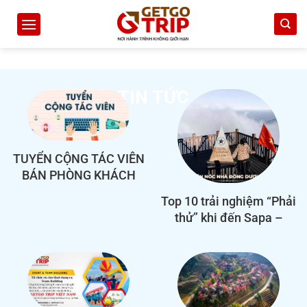
Bỏ
qua
nội
dung
TIN TỨC
TUYỂN CỘNG TÁC VIÊN
BÁN PHÒNG KHÁCH
SẠN – THU NHẬP HẤP
Top 10 trải nghiệm “Phải
DẪN
thử” khi đến Sapa –
Thiên đường của Mây và
Núi