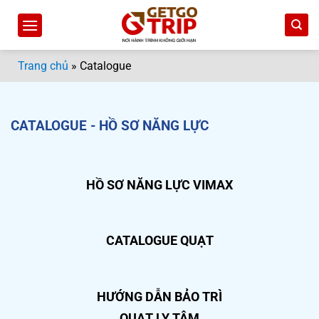
Bỏ
qua
nội
dung
Trang chủ
»
Catalogue
CATALOGUE - HỒ SƠ NĂNG LỰC
HỒ SƠ NĂNG LỰC VIMAX
CATALOGUE QUẠT
HƯỚNG DẪN BẢO TRÌ
QUẠT LY TÂM